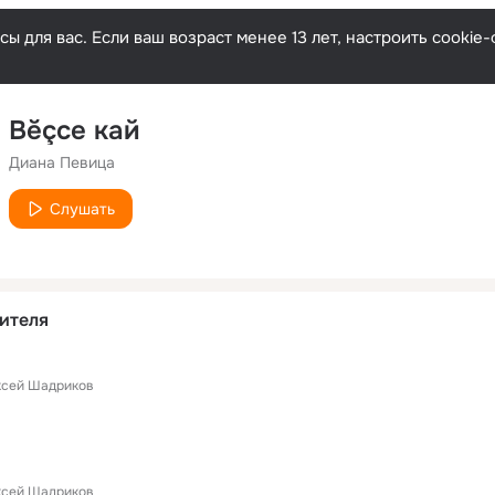
ы для вас. Если ваш возраст менее 13 лет, настроить cooki
Вĕçсе кай
Диана Певица
Слушать
ителя
ксей Шадриков
ксей Шадриков