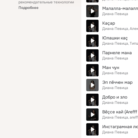
рекомендательные технологии
Подробнее
Малалла-малалл
Диана Певица
Каçар
Диана Певица
Але
Юлашки каç
Диана Певица
Тип
Парнеле мана
Диана Певица
Ман чун
Диана Певица
Эп пĕччен мар
Диана Певица
Добро и зло
Диана Певица
Вĕçсе кай (Arefff
Диана Певица
areff
Инстаграмная л
Диана Певица