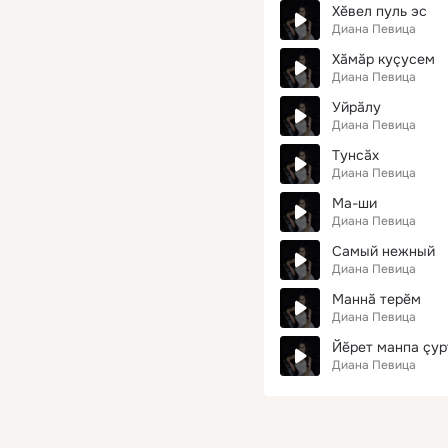
Хĕвел пуль эс
Диана Певица
Хăмăр куçусем
Диана Певица
Уйрăлу
Диана Певица
Тунсăх
Диана Певица
Ма-ши
Диана Певица
Самый нежный
Диана Певица
Маннă терĕм
Диана Певица
Йĕрет манпа çур
Диана Певица