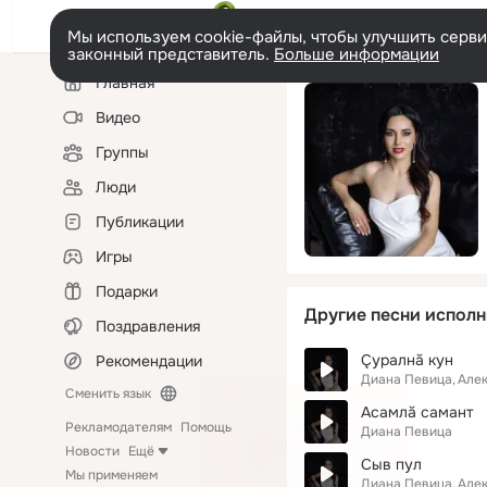
Мы используем cookie-файлы, чтобы улучшить сервис
законный представитель.
Больше информации
Левая
Главная
колонка
Видео
Группы
Люди
Публикации
Игры
Подарки
Другие песни исполн
Поздравления
Çуралнă кун
Рекомендации
Диана Певица
Але
Сменить язык
Асамлă самант
Рекламодателям
Помощь
Диана Певица
Новости
Ещё
Сыв пул
Мы применяем
Диана Певица
Але