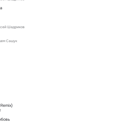
а
ксей Шадриков
шем Сашук
 Remix)
f
юбовь