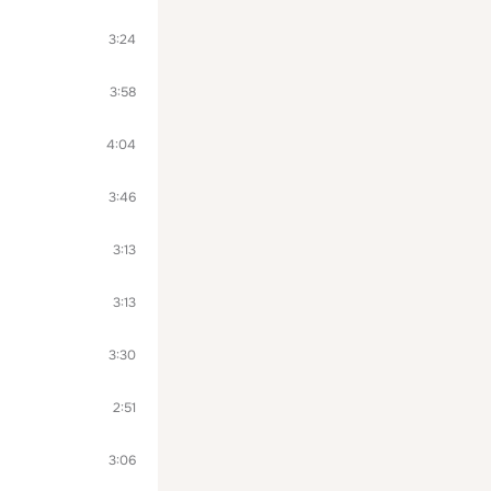
3:24
3:58
4:04
3:46
3:13
3:13
3:30
2:51
3:06