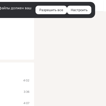
Войти
e-файлы должен ваш
Разрешить все
Настроить
Правая
колонка
4:02
3:36
4:07