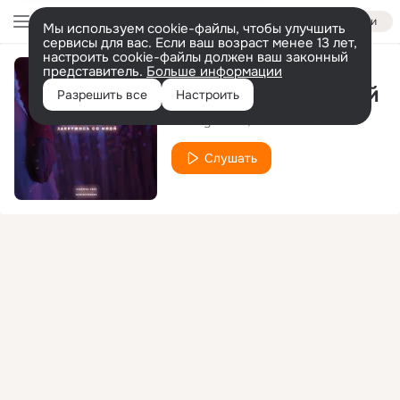
Войти
Мы используем cookie-файлы, чтобы улучшить
сервисы для вас. Если ваш возраст менее 13 лет,
настроить cookie-файлы должен ваш законный
представитель.
Больше информации
Закружись со мной
Разрешить все
Настроить
Vishnya Free
radiotehnika
Слушать