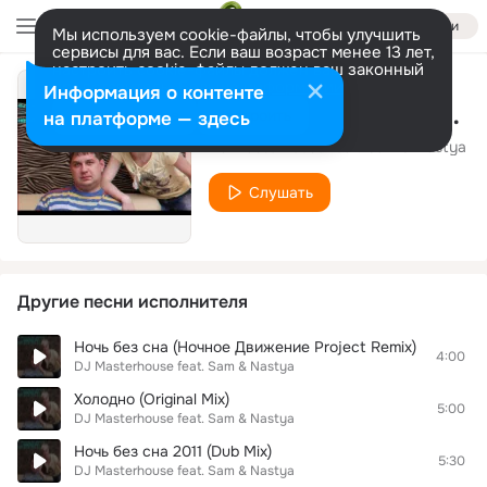
Войти
Мы используем cookie-файлы, чтобы улучшить
сервисы для вас. Если ваш возраст менее 13 лет,
настроить cookie-файлы должен ваш законный
представитель.
Больше информации
Информация о контенте
Холодно (Martik New Year 2012 Rmx )
Разрешить все
Настроить
на платформе — здесь
DJ Masterhouse feat. Sam & Nastya
Слушать
Другие песни исполнителя
Ночь без сна (Ночное Движение Project Remix)
4:00
DJ Masterhouse feat. Sam & Nastya
Холодно (Original Mix)
5:00
DJ Masterhouse feat. Sam & Nastya
Ночь без сна 2011 (Dub Mix)
5:30
DJ Masterhouse feat. Sam & Nastya