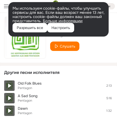
Войти
Мы используем cookie-файлы, чтобы улучшить
сервисы для вас. Если ваш возраст менее 13 лет,
настроить cookie-файлы должен ваш законный
представитель.
Больше информации
Osiris
Разрешить все
Настроить
Pentagon
Слушать
Другие песни исполнителя
Old Folk Blues
2:13
Pentagon
A Sad Song
5:16
Pentagon
Dawn
1:32
Pentagon