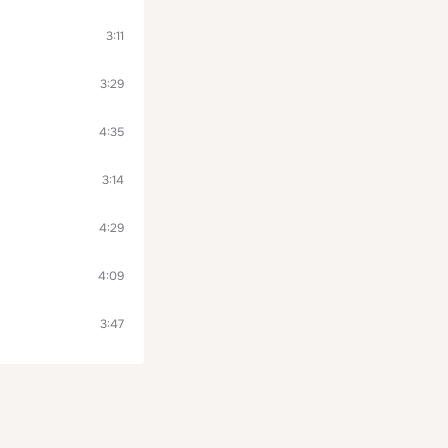
3:11
3:29
4:35
3:14
4:29
4:09
3:47