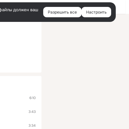
Войти
e-файлы должен ваш
Разрешить все
Настроить
Правая
колонка
6:10
3:43
3:34