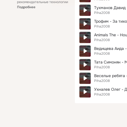
рекомендательные технологии
Подробнее
Тухманов Давид 
Piha2008
Трофим - За тих
Piha2008
Animals The - Hou
Piha2008
Ведищева Аида -
Piha2008
Тата Симонян - M
Piha2008
Веселые ребята -
Piha2008
Ухналев Олег - Д
Piha2008