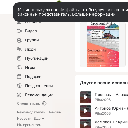
Мы используем cookie-файлы, чтобы улучшить сервис
законный представитель.
Больше информации
Левая
Главная
колонка
Видео
Группы
Люди
Публикации
Игры
Подарки
Другие песни исполн
Поздравления
Песняры - Алекс
Рекомендации
Piha2008
Сменить язык
Антонов Юрий - 
Рекламодателям
Помощь
Piha2008
Новости
Ещё
Асмолов Владими
Мы применяем
Piha2008