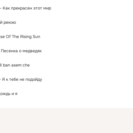
- Как прекрасен этот мир
ой рекою
se Of The Rising Sun
 Песенка о медведях
i ban asem che
 Я к тебе не подойду
ождь и я