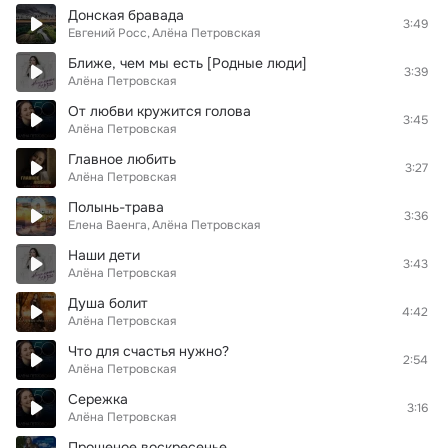
Донская бравада
3:49
Евгений Росс
Алёна Петровская
Ближе, чем мы есть [Родные люди]
3:39
Алёна Петровская
От любви кружится голова
3:45
Алёна Петровская
Главное любить
3:27
Алёна Петровская
Полынь-трава
3:36
Елена Ваенга
Алёна Петровская
Наши дети
3:43
Алёна Петровская
Душа болит
4:42
Алёна Петровская
Что для счастья нужно?
2:54
Алёна Петровская
Сережка
3:16
Алёна Петровская
Прощеное воскресенье