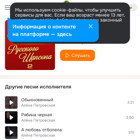
Войти
Мы используем cookie-файлы, чтобы улучшить
сервисы для вас. Если ваш возраст менее 13 лет,
настроить cookie-файлы должен ваш законный
представитель.
Больше информации
Информация о контенте
Душа моя
Разрешить все
Настроить
на платформе — здесь
Алёна Петровская
Слушать
Другие песни исполнителя
Обыкновенный
3:21
Алёна Петровская
Рябина черная
3:50
Алёна Петровская
А любовь отболела
3:11
Алёна Петровская