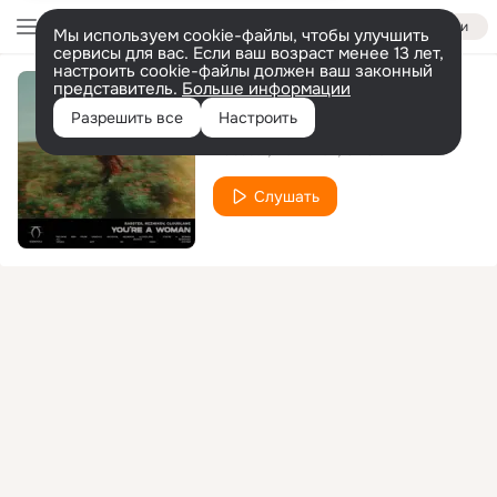
Войти
Мы используем cookie-файлы, чтобы улучшить
сервисы для вас. Если ваш возраст менее 13 лет,
настроить cookie-файлы должен ваш законный
представитель.
Больше информации
You're a Woman
Разрешить все
Настроить
Rasster
Reznikov
CLOUDLANE
Слушать