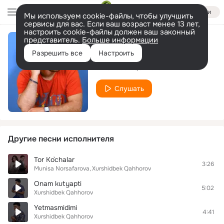
Войти
Мы используем cookie-файлы, чтобы улучшить
сервисы для вас. Если ваш возраст менее 13 лет,
настроить cookie-файлы должен ваш законный
представитель.
Больше информации
Xijolatman
Разрешить все
Настроить
Xurshidbek Qahhorov
Слушать
Другие песни исполнителя
Tor Ko`chalar
3:26
Munisa Norsafarova
Xurshidbek Qahhorov
Onam kutyapti
5:02
Xurshidbek Qahhorov
Yetmasmidimi
4:41
Xurshidbek Qahhorov