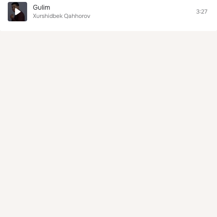
Gulim
3:27
Xurshidbek Qahhorov