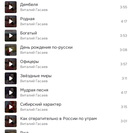
Дембеля
3:55
Виталий Гасаев
Родная
4:17
Виталий Гасаев
Богатый
3:53
Виталий Гасаев
День рождения по-русски
3:08
Виталий Гасаев
Офицеры
3:57
Виталий Гасаев
Звёздные миры
3:11
Виталий Гасаев
Мудрая песня
4:17
Виталий Гасаев
Сибирский характер
3:15
Виталий Гасаев
Как отвратительно в России по утрам
3:01
Виталий Гасаев
Ржд