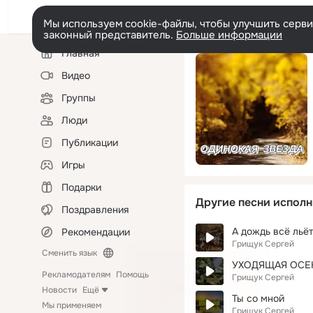
Мы используем cookie-файлы, чтобы улучшить сервис
законный представитель.
Больше информации
Левая
Главная
колонка
Видео
Группы
Люди
Публикации
Игры
Подарки
Другие песни исполн
Поздравления
А дождь всё льё
Рекомендации
Грищук Сергей
Сменить язык
УХОДЯЩАЯ ОСЕ
Рекламодателям
Помощь
Грищук Сергей
Новости
Ещё
Ты со мной
Мы применяем
Грищук Сергей