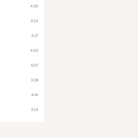
4:30
3:03
3:37
4:03
5:07
3:28
4:41
3:23