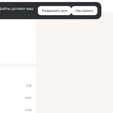
Войти
e-файлы должен ваш
Разрешить все
Настроить
Правая
колонка
3:19
3:40
3:06