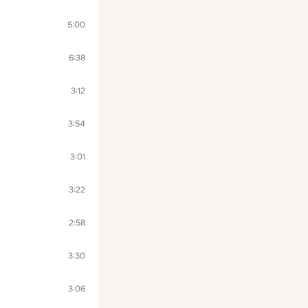
5:00
6:38
3:12
3:54
3:01
3:22
2:58
3:30
3:06