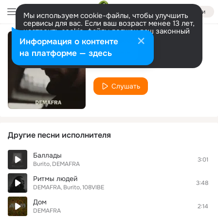
Войти
Мы используем cookie-файлы, чтобы улучшить
сервисы для вас. Если ваш возраст менее 13 лет,
настроить cookie-файлы должен ваш законный
представитель.
Больше информации
Информация о контенте
Про неё
Разрешить все
Настроить
на платформе — здесь
DEMAFRA
Слушать
Другие песни исполнителя
Баллады
3:01
Burito
DEMAFRA
Ритмы людей
3:48
DEMAFRA
Burito
108VIBE
Дом
2:14
DEMAFRA