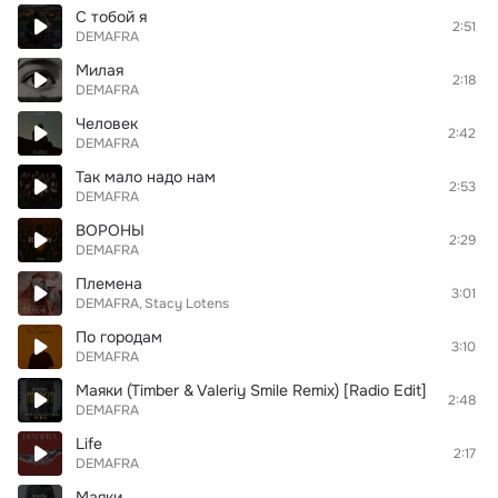
С тобой я
2:51
DEMAFRA
Милая
2:18
DEMAFRA
Человек
2:42
DEMAFRA
Так мало надо нам
2:53
DEMAFRA
ВОРОНЫ
2:29
DEMAFRA
Племена
3:01
DEMAFRA
Stacy Lotens
По городам
3:10
DEMAFRA
Маяки (Timber & Valeriy Smile Remix) [Radio Edit]
2:48
DEMAFRA
Life
2:17
DEMAFRA
Маяки