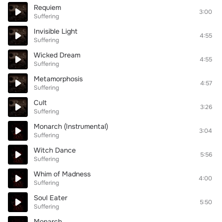
Requiem
3:00
Suffering
Invisible Light
4:55
Suffering
Wicked Dream
4:55
Suffering
Metamorphosis
4:57
Suffering
Cult
3:26
Suffering
Monarch (Instrumental)
3:04
Suffering
Witch Dance
5:56
Suffering
Whim of Madness
4:00
Suffering
Soul Eater
5:50
Suffering
Monarch