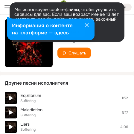
Войти
Мы используем cookie-файлы, чтобы улучшить
сервисы для вас. Если ваш возраст менее 13 лет,
настроить cookie-файлы должен ваш законный
представитель.
Больше информации
Информация о контенте
The Ascension
Разрешить все
Настроить
на платформе — здесь
Suffering
Слушать
Другие песни исполнителя
Equilibrium
1:52
Suffering
Malediction
5:17
Suffering
Liers
4:06
Suffering