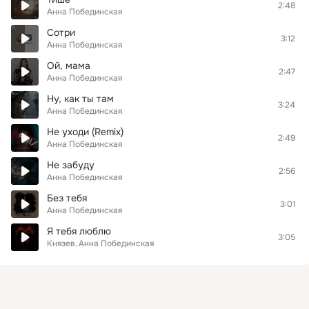
2:48
Анна Побединская
Сотри
3:12
Анна Побединская
Ой, мама
2:47
Анна Побединская
Ну, как ты там
3:24
Анна Побединская
Не уходи (Remix)
2:49
Анна Побединская
Не забуду
2:56
Анна Побединская
Без тебя
3:01
Анна Побединская
Я тебя люблю
3:05
Князев
Анна Побединская