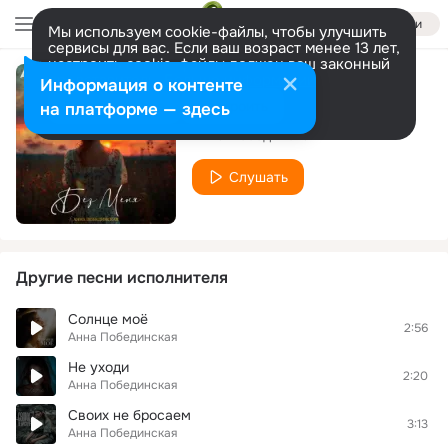
Войти
Мы используем cookie-файлы, чтобы улучшить
сервисы для вас. Если ваш возраст менее 13 лет,
настроить cookie-файлы должен ваш законный
представитель.
Больше информации
Информация о контенте
Без меня
Разрешить все
Настроить
на платформе — здесь
Анна Побединская
Слушать
Другие песни исполнителя
Солнце моё
2:56
Анна Побединская
Не уходи
2:20
Анна Побединская
Своих не бросаем
3:13
Анна Побединская