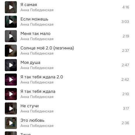
Я самая
4:16
Анна Побединская
Если можешь
3:03
Анна Побединская
Меня так мало
2:19
Анна Побединская
Солнце моё 2.0 (лезгинка)
2:37
Анна Побединская
Моя душа
2:47
Анна Побединская
Я так тебя ждала 2.0
2:42
Анна Побединская
Я так тебя ждала
2:10
Анна Побединская
Не стучи
3:17
Анна Побединская
Это любовь
2:36
Анна Побединская
Тише