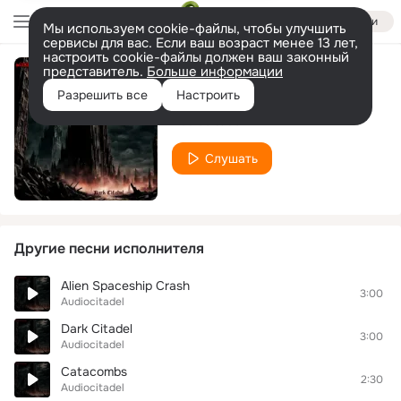
Войти
Мы используем cookie-файлы, чтобы улучшить
сервисы для вас. Если ваш возраст менее 13 лет,
настроить cookie-файлы должен ваш законный
представитель.
Больше информации
Plague Town
Разрешить все
Настроить
Audiocitadel
Слушать
Другие песни исполнителя
Alien Spaceship Crash
3:00
Audiocitadel
Dark Citadel
3:00
Audiocitadel
Catacombs
2:30
Audiocitadel