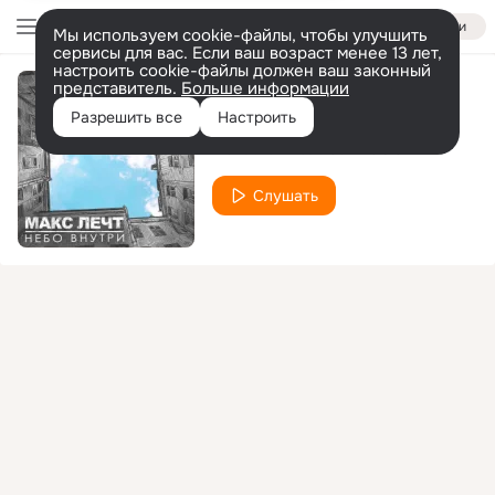
Войти
Мы используем cookie-файлы, чтобы улучшить
сервисы для вас. Если ваш возраст менее 13 лет,
настроить cookie-файлы должен ваш законный
представитель.
Больше информации
7 смертных
Разрешить все
Настроить
Макс Лечт
Саня СФО
feat.
Слушать