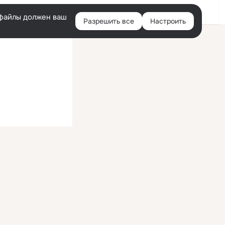
Войти
e-файлы должен ваш
Разрешить все
Настроить
Правая
колонка