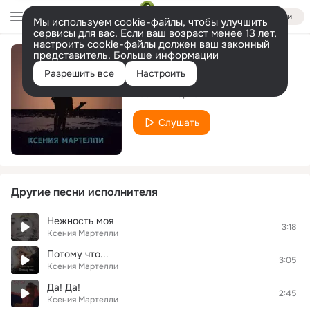
Войти
Мы используем cookie-файлы, чтобы улучшить
сервисы для вас. Если ваш возраст менее 13 лет,
настроить cookie-файлы должен ваш законный
представитель.
Больше информации
Моя новая любовь
Разрешить все
Настроить
Ксения Мартелли
Слушать
Другие песни исполнителя
Нежность моя
3:18
Ксения Мартелли
Потому что...
3:05
Ксения Мартелли
Да! Да!
2:45
Ксения Мартелли