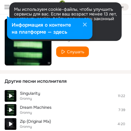
Войти
Мы используем cookie-файлы, чтобы улучшить
сервисы для вас. Если ваш возраст менее 13 лет,
настроить cookie-файлы должен ваш законный
представитель.
Больше информации
Информация о контенте
Through Changes
Разрешить все
Настроить
на платформе — здесь
Gronny
Слушать
Другие песни исполнителя
Singularity
11:22
Gronny
Dream Machines
7:39
Gronny
Zip (Original Mix)
4:20
Gronny