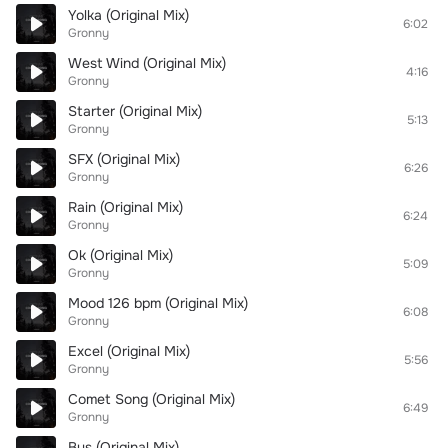
Yolka (Original Mix)
6:02
Gronny
West Wind (Original Mix)
4:16
Gronny
Starter (Original Mix)
5:13
Gronny
SFX (Original Mix)
6:26
Gronny
Rain (Original Mix)
6:24
Gronny
Ok (Original Mix)
5:09
Gronny
Mood 126 bpm (Original Mix)
6:08
Gronny
Excel (Original Mix)
5:56
Gronny
Comet Song (Original Mix)
6:49
Gronny
Bus (Original Mix)