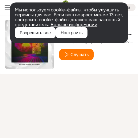
Войти
Мы используем cookie-файлы, чтобы улучшить
сервисы для вас. Если ваш возраст менее 13 лет,
настроить cookie-файлы должен ваш законный
представитель.
Больше информации
I Just Wanna Stay (Anton Pavlovsky Remix)
Разрешить все
Настроить
Toricos
Soully Space
Anton Pavlovsky
Слушать