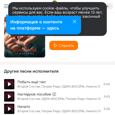
Войти
Мы используем cookie-файлы, чтобы улучшить
сервисы для вас. Если ваш возраст менее 13 лет,
настроить cookie-файлы должен ваш законный
представитель.
Больше информации
Информация о контенте
Первое слово
Разрешить все
Настроить
на платформе — здесь
Второй Состав
Слушать
Другие песни исполнителя
Побыть еще там
3:44
Второй Состав
Патрик Ридл
ОДИН.ВОСЕМЬ
Никита ОСТ
Наглядное пособие
3:43
Второй Состав
ОДИН.ВОСЕМЬ
Патрик Ридл
Никита ОСТ
Начало
3:34
Второй Состав
Патрик Ридл
ОДИН.ВОСЕМЬ
Никита ОСТ
DJ Ko