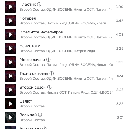
Пластик
3:00
Второй Состав
ОДИН.ВОСЕМЬ
Никита ОСТ
Патрик Ридл
Лотерея
3:42
Второй Состав
Патрик Ридл
ОДИН.ВОСЕМЬ
Розги
В темноте интерьеров
4:03
Второй Состав
ОДИН.ВОСЕМЬ
Никита ОСТ
Патрик Ридл
Начистоту
2:28
Второй Состав
ОДИН.ВОСЕМЬ
Патрик Ридл
Много жизни
3:22
Второй Состав
Патрик Ридл
ОДИН.ВОСЕМЬ
Никита ОСТ
Тесно связаны
3:24
Второй Состав
ОДИН.ВОСЕМЬ
Никита ОСТ
Патрик Ридл
Второй сезон
3:47
Второй Состав
Никита ОСТ
Патрик Ридл
ОДИН.ВОСЕМЬ
DJ Ko
Салют
3:22
Второй Состав
Засыпай
3:01
Второй Состав
Алгоритмы