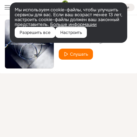
Войти
Мы используем cookie-файлы, чтобы улучшить
сервисы для вас. Если ваш возраст менее 13 лет,
настроить cookie-файлы должен ваш законный
представитель.
Больше информации
Lose My Breath
Разрешить все
Настроить
Vincent Vossen
Guzy
DA CIAN
Слушать