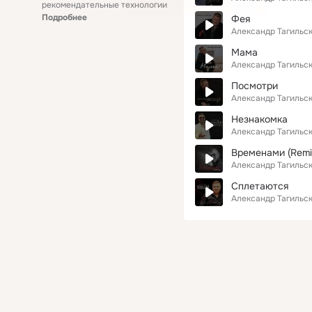
рекомендательные технологии
Подробнее
Фея
Александр Тагильс
Мама
Александр Тагильс
Посмотри
Александр Тагильс
Незнакомка
Александр Тагильс
Временами (Remi
Александр Тагильс
Сплетаются
Александр Тагильс