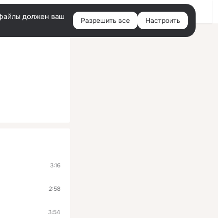
Войти
e-файлы должен ваш
Разрешить все
Настроить
Правая
колонка
3:16
2:58
3:54