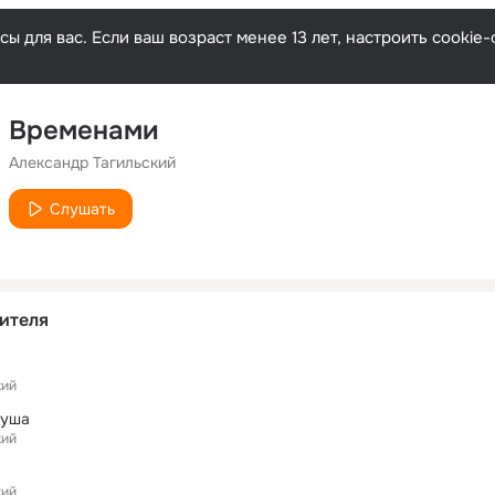
ы для вас. Если ваш возраст менее 13 лет, настроить cooki
Временами
Александр Тагильский
Слушать
ителя
кий
душа
кий
кий