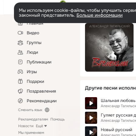
Мы используем cookie-файлы, чтобы улучшить сервис
законный представитель.
Больше информации
Левая
Главная
колонка
Видео
Группы
Люди
Публикации
Игры
Подарки
Другие песни исполн
Поздравления
Шальная любовь
Рекомендации
Александр Тагильс
Сменить язык
Гуляет русская 
Рекламодателям
Помощь
Александр Тагильс
Новости
Ещё
Новый русский
Мы применяем
Александр Тагильс