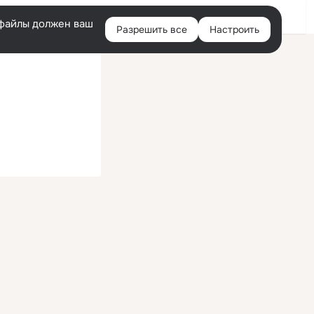
Войти
e-файлы должен ваш
Разрешить все
Настроить
Правая
колонка