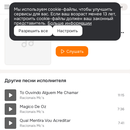
Войти
Мы используем cookie-файлы, чтобы улучшить
сервисы для вас. Если ваш возраст менее 13 лет,
настроить cookie-файлы должен ваш законный
представитель.
Больше информации
Formula Magica Da Paz
Разрешить все
Настроить
Racionais Mc's
Слушать
Другие песни исполнителя
To Ouvindo Alguem Me Chamar
11:15
Racionais Mc's
Magico De Oz
7:36
Racionais Mc's
Qual Mentira Vou Acreditar
7:41
Racionais Mc's