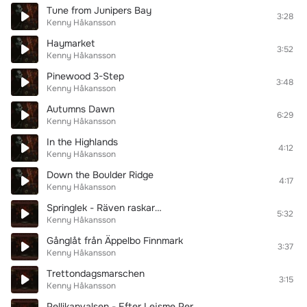
Tune from Junipers Bay
3:28
Kenny Håkansson
Haymarket
3:52
Kenny Håkansson
Pinewood 3-Step
3:48
Kenny Håkansson
Autumns Dawn
6:29
Kenny Håkansson
In the Highlands
4:12
Kenny Håkansson
Down the Boulder Ridge
4:17
Kenny Håkansson
Springlek - Räven raskar…
5:32
Kenny Håkansson
Gånglåt från Äppelbo Finnmark
3:37
Kenny Håkansson
Trettondagsmarschen
3:15
Kenny Håkansson
Pellikanvalsen - Efter Lejsme Per