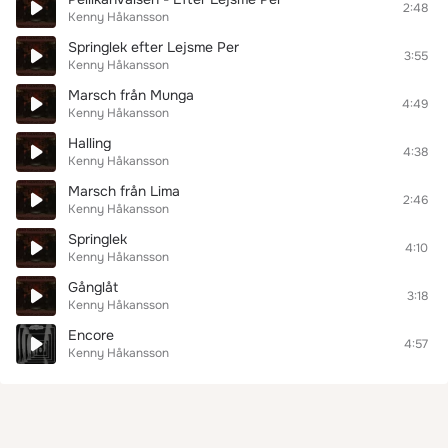
2:48
Kenny Håkansson
Springlek efter Lejsme Per
3:55
Kenny Håkansson
Marsch från Munga
4:49
Kenny Håkansson
Halling
4:38
Kenny Håkansson
Marsch från Lima
2:46
Kenny Håkansson
Springlek
4:10
Kenny Håkansson
Gånglåt
3:18
Kenny Håkansson
Encore
4:57
Kenny Håkansson