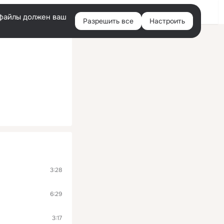
Войти
e-файлы должен ваш
Разрешить все
Настроить
Правая
колонка
3:28
6:29
3:17