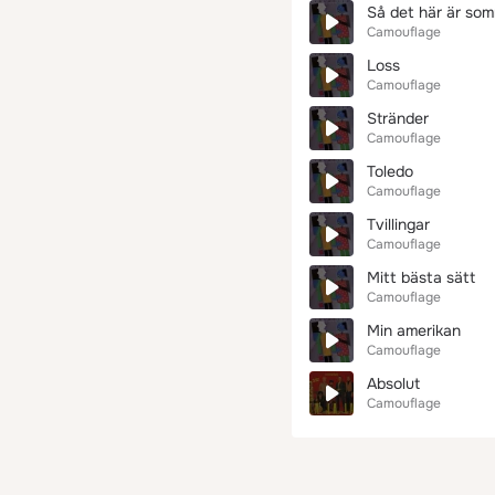
Så det här är so
Camouflage
Loss
Camouflage
Stränder
Camouflage
Toledo
Camouflage
Tvillingar
Camouflage
Mitt bästa sätt
Camouflage
Min amerikan
Camouflage
Absolut
Camouflage