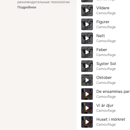
рекомендательные технологии
Подробнее
Vildare
Camouflage
Figurer
Camouflage
Natt
Camouflage
Feber
Camouflage
Syster Sol
Camouflage
Oktober
Camouflage
De ensammas par
Camouflage
Vi är djur
Camouflage
Huset i mörkret
Camouflage