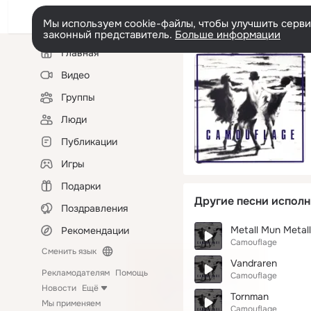
Мы используем cookie-файлы, чтобы улучшить сервис
законный представитель.
Больше информации
Левая
Главная
колонка
Видео
Группы
Люди
Публикации
Игры
Подарки
Другие песни исполн
Поздравления
Metall Mun Metall
Рекомендации
Camouflage
Сменить язык
Vandraren
Рекламодателям
Помощь
Camouflage
Новости
Ещё
Tornman
Мы применяем
Camouflage