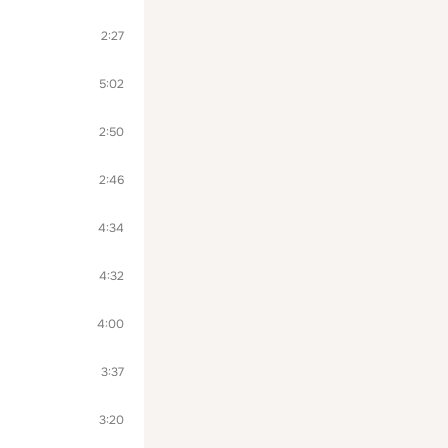
2:27
5:02
2:50
2:46
4:34
4:32
4:00
3:37
3:20