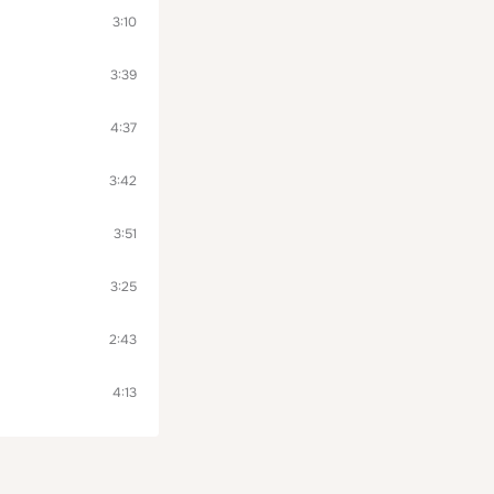
3:10
3:39
4:37
3:42
3:51
3:25
2:43
4:13