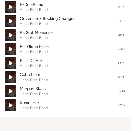
E-Dur-Blues
2:09
Hansi Biebl Band
Ouverture/ Rocking Changes
12:33
Hansi Biebl Band
Es Gibt Momente
4:58
Hansi Biebl Band
Fur Glenn Miller
2:40
Hansi Biebl Band
Stell Dir Vor
6:39
Hansi Biebl Band
Cuba Libre
4:08
Hansi Biebl Band
Morgen Blues
5:14
Hansi Biebl Band
Komm Her
3:52
Hansi Biebl Band