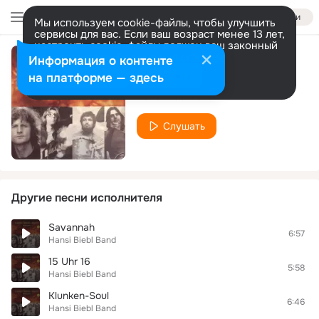
Войти
Мы используем cookie-файлы, чтобы улучшить
сервисы для вас. Если ваш возраст менее 13 лет,
настроить cookie-файлы должен ваш законный
представитель.
Больше информации
Информация о контенте
Bolero
Разрешить все
Настроить
на платформе — здесь
Hansi Biebl Band
Слушать
Другие песни исполнителя
Savannah
6:57
Hansi Biebl Band
15 Uhr 16
5:58
Hansi Biebl Band
Klunken-Soul
6:46
Hansi Biebl Band