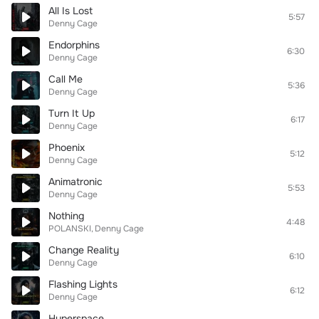
All Is Lost
5:57
Denny Cage
Endorphins
6:30
Denny Cage
Call Me
5:36
Denny Cage
Turn It Up
6:17
Denny Cage
Phoenix
5:12
Denny Cage
Animatronic
5:53
Denny Cage
Nothing
4:48
POLANSKI
Denny Cage
Change Reality
6:10
Denny Cage
Flashing Lights
6:12
Denny Cage
Hyperspace