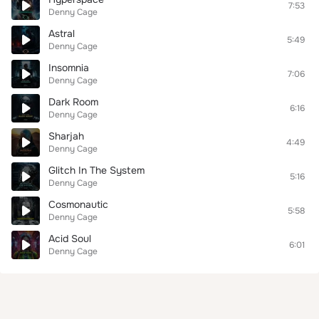
7:53
Denny Cage
Astral
5:49
Denny Cage
Insomnia
7:06
Denny Cage
Dark Room
6:16
Denny Cage
Sharjah
4:49
Denny Cage
Glitch In The System
5:16
Denny Cage
Cosmonautic
5:58
Denny Cage
Acid Soul
6:01
Denny Cage