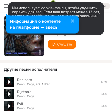
Войти
Мы используем cookie-файлы, чтобы улучшить
сервисы для вас. Если ваш возраст менее 13 лет,
настроить cookie-файлы должен ваш законный
представитель.
Больше информации
Информация о контенте
Feel The Power
Разрешить все
Настроить
на платформе — здесь
Denny Cage
Слушать
Другие песни исполнителя
Darkness
4:59
Denny Cage
POLANSKI
Dystopia
6:05
Denny Cage
Evil
6:05
Denny Cage