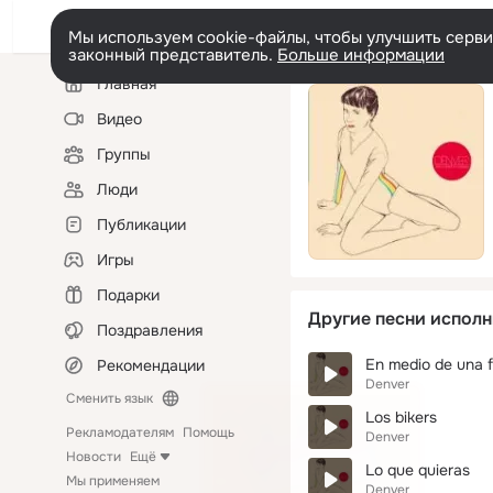
Мы используем cookie-файлы, чтобы улучшить сервис
законный представитель.
Больше информации
Левая
Главная
колонка
Видео
Группы
Люди
Публикации
Игры
Подарки
Другие песни исполн
Поздравления
En medio de una f
Рекомендации
Denver
Сменить язык
Los bikers
Рекламодателям
Помощь
Denver
Новости
Ещё
Lo que quieras
Мы применяем
Denver