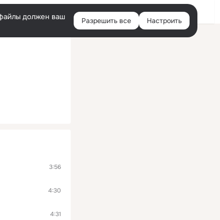
Войти
e-файлы должен ваш
Разрешить все
Настроить
Правая
колонка
3:56
4:30
4:31