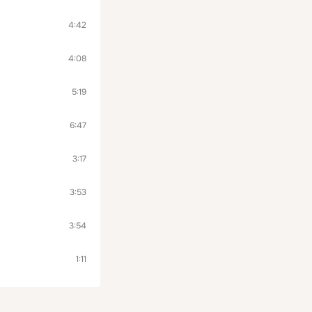
4:42
4:08
5:19
6:47
3:17
3:53
3:54
1:11