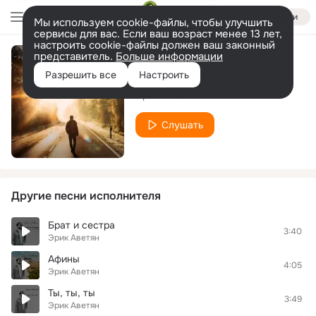
Войти
Мы используем cookie-файлы, чтобы улучшить
сервисы для вас. Если ваш возраст менее 13 лет,
настроить cookie-файлы должен ваш законный
представитель.
Больше информации
Мой путь
Разрешить все
Настроить
Эрик Аветян
Слушать
Другие песни исполнителя
Брат и сестра
3:40
Эрик Аветян
Афины
4:05
Эрик Аветян
Ты, ты, ты
3:49
Эрик Аветян