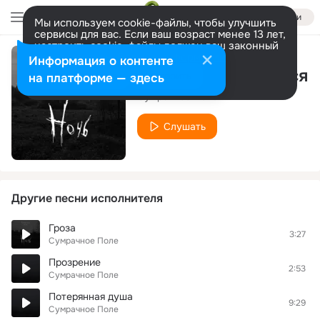
Войти
Мы используем cookie-файлы, чтобы улучшить
сервисы для вас. Если ваш возраст менее 13 лет,
настроить cookie-файлы должен ваш законный
представитель.
Больше информации
Информация о контенте
Человек, задумайся
Разрешить все
Настроить
на платформе — здесь
Сумрачное Поле
Слушать
Другие песни исполнителя
Гроза
3:27
Сумрачное Поле
Прозрение
2:53
Сумрачное Поле
Потерянная душа
9:29
Сумрачное Поле