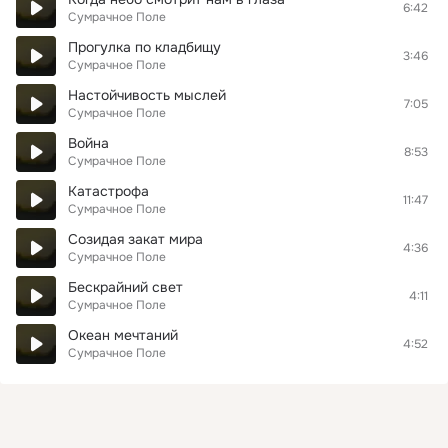
6:42
Сумрачное Поле
Прогулка по кладбищу
3:46
Сумрачное Поле
Настойчивость мыслей
7:05
Сумрачное Поле
Война
8:53
Сумрачное Поле
Катастрофа
11:47
Сумрачное Поле
Созидая закат мира
4:36
Сумрачное Поле
Бескрайний свет
4:11
Сумрачное Поле
Океан мечтаний
4:52
Сумрачное Поле