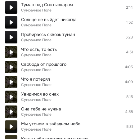
Туман над Сыктывкаром
2:14
Сумрачное Поле
Солнце не выйдет никогда
1:52
Сумрачное Поле
Пробираясь сквозь туман
5:23
Сумрачное Поле
Что есть, то есть
4:51
Сумрачное Поле
Свобода от прошлого
4:05
Сумрачное Поле
Что я потерял
4:09
Сумрачное Поле
Увидимся во снах
8:15
Сумрачное Поле
Она тебе не нужна
4:55
Сумрачное Поле
Мы утонем в звёздном небе
5:31
Сумрачное Поле
Когда небо смотрит нам в глаза