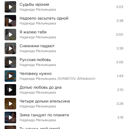
Судьбы ирония
3:03
Надежда Мельянцева
Надоело засыпать одной
3:38
Надежда Мельянцева
Я жалею тебя
3:00
Надежда Мельянцева
Снежинки падают
3:39
Надежда Мельянцева
Русская любовь
3:06
Надежда Мельянцева
Человеку нужно
1:49
Надежда Мельянцева
ISVNBITOV
Alfredovich
Допью любовь до дна
2:51
Надежда Мельянцева
Четыре дольки апельсина
3:28
Надежда Мельянцева
Зима танцует по планете
3:19
Надежда Мельянцева
Ты служи, мой герой