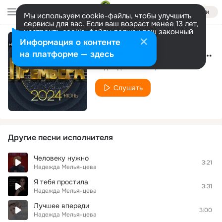
Войти
Мы используем cookie-файлы, чтобы улучшить
сервисы для вас. Если ваш возраст менее 13 лет,
настроить cookie-файлы должен ваш законный
представитель.
Больше информации
Информация о контенте
Ты служи, мой герой
Разрешить все
Настроить
на платформе — здесь
Надежда Мельянцева
Слушать
Другие песни исполнителя
Человеку нужно
3:21
Надежда Мельянцева
Я тебя простила
3:31
Надежда Мельянцева
Лучшее впереди
3:00
Надежда Мельянцева