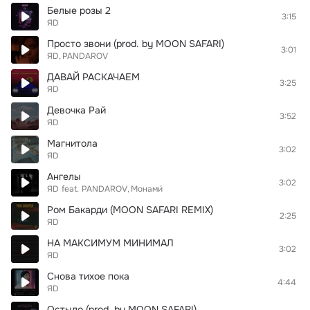
Белые розы 2
3:15
ЯD
Просто звони (prod. by MOON SAFARI)
3:01
ЯD
PANDAROV
ДАВАЙ РАСКАЧАЕМ
3:25
ЯD
Девочка Рай
3:52
ЯD
Магнитола
3:02
ЯD
Ангелы
3:02
ЯD
feat.
PANDAROV
Монами́
Ром Бакарди (MOON SAFARI REMIX)
2:25
ЯD
НА МАКСИМУМ МИНИМАЛ
3:02
ЯD
Снова тихое пока
4:44
ЯD
Остыло (prod. by MOON SAFARI)