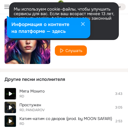
Войти
Мы используем cookie-файлы, чтобы улучшить
сервисы для вас. Если ваш возраст менее 13 лет,
настроить cookie-файлы должен ваш законный
представитель.
Больше информации
Информация о контенте
Ярче тысячи звёзд
Разрешить все
Настроить
на платформе — здесь
ЯD
Слушать
Другие песни исполнителя
Мята Мохито
3:43
ЯD
Простужен
3:05
ЯD
PANDAROV
Катим-катим со дворов (prod. by MOON SAFARI)
2:53
ЯD