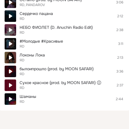
3:06
ЯD
PANDAROV
Сердечко пацана
2:12
ЯD
НЕБО ФИОЛЕТ (D. Anuchin Radio Edit)
2:38
ЯD
#Молодые #Красивые
3:11
ЯD
Локоны Лока
2:13
ЯD
былоипрошло (prod. by MOON SAFARI)
3:36
ЯD
Сухое красное (prod. by MOON SAFARI)
2:37
ЯD
Шаманы
2:44
ЯD