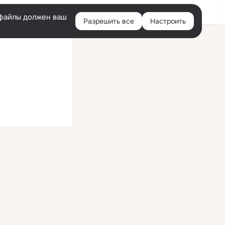
Войти
e-файлы должен ваш
Разрешить все
Настроить
Правая
колонка