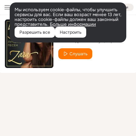
Войти
Мы используем cookie-файлы, чтобы улучшить
сервисы для вас. Если ваш возраст менее 13 лет,
настроить cookie-файлы должен ваш законный
представитель.
Больше информации
Любовь на бис
Разрешить все
Настроить
Александр Розенбаум
Зара
Слушать