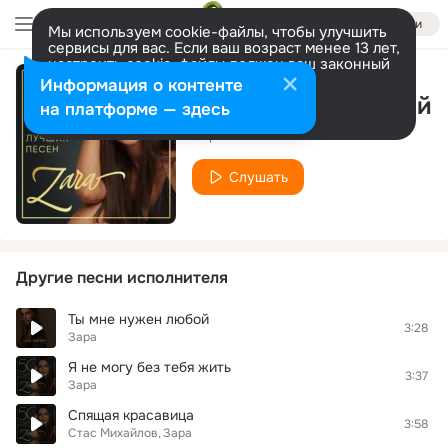
Войти
Мы используем cookie-файлы, чтобы улучшить
сервисы для вас. Если ваш возраст менее 13 лет,
настроить cookie-файлы должен ваш законный
представитель.
Больше информации
Информация о контенте
Счастье над землей
Разрешить все
Настроить
на платформе — здесь
Зара
Слушать
Другие песни исполнителя
Ты мне нужен любой
3:28
Зара
Я не могу без тебя жить
3:37
Зара
Спящая красавица
3:58
Стас Михайлов
Зара