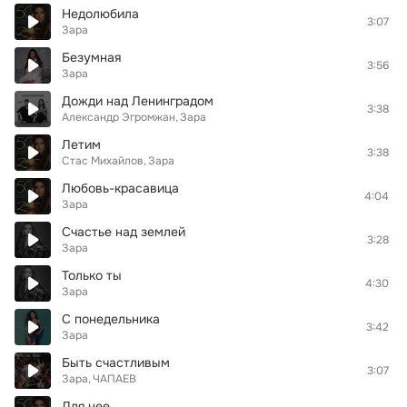
Недолюбила
3:07
Зара
Безумная
3:56
Зара
Дожди над Ленинградом
3:38
Александр Эгромжан
Зара
Летим
3:38
Стас Михайлов
Зара
Любовь-красавица
4:04
Зара
Счастье над землей
3:28
Зара
Только ты
4:30
Зара
С понедельника
3:42
Зара
Быть счастливым
3:07
Зара
ЧАПАЕВ
Для нее