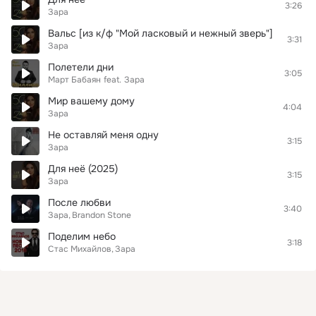
3:26
Зара
Вальс [из к/ф "Мой ласковый и нежный зверь"]
3:31
Зара
Полетели дни
3:05
Март Бабаян
feat.
Зара
Мир вашему дому
4:04
Зара
Не оставляй меня одну
3:15
Зара
Для неё (2025)
3:15
Зара
После любви
3:40
Зара
Brandon Stone
Поделим небо
3:18
Стас Михайлов
Зара