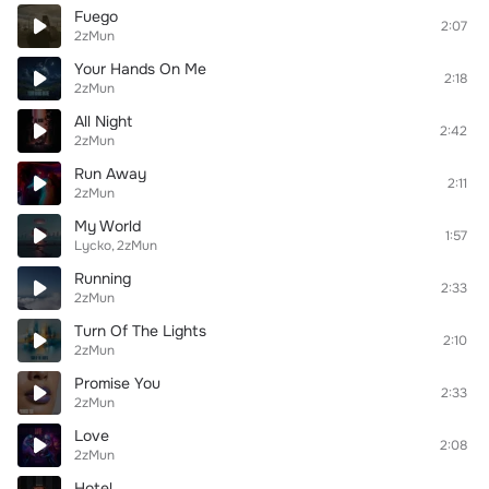
Fuego
2:07
2zMun
Your Hands On Me
2:18
2zMun
All Night
2:42
2zMun
Run Away
2:11
2zMun
My World
1:57
Lycko
2zMun
Running
2:33
2zMun
Turn Of The Lights
2:10
2zMun
Promise You
2:33
2zMun
Love
2:08
2zMun
Hotel