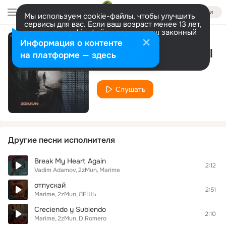
Войти
Мы используем cookie-файлы, чтобы улучшить
сервисы для вас. Если ваш возраст менее 13 лет,
настроить cookie-файлы должен ваш законный
представитель.
Больше информации
Информация о контенте
Wanna Lose Control
Разрешить все
Настроить
на платформе — здесь
2zMun
Слушать
Другие песни исполнителя
Break My Heart Again
2:12
Vadim Adamov
2zMun
Marime
отпускай
2:51
Marime
2zMun
ЛЕШЬ
Creciendo y Subiendo
2:10
Marime
2zMun
D.Romero