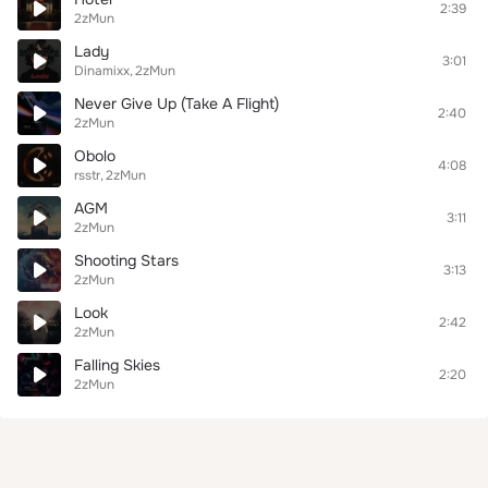
2:39
2zMun
Lady
3:01
Dinamixx
2zMun
Never Give Up (Take A Flight)
2:40
2zMun
Obolo
4:08
rsstr
2zMun
AGM
3:11
2zMun
Shooting Stars
3:13
2zMun
Look
2:42
2zMun
Falling Skies
2:20
2zMun