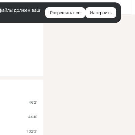
Войти
e-файлы должен ваш
Разрешить все
Настроить
Правая
колонка
46:21
44:10
1:02:31