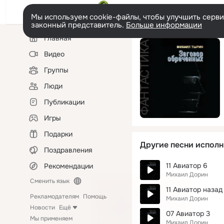
Мы используем cookie-файлы, чтобы улучшить сервис
законный представитель.
Больше информации
Левая
Главная
колонка
Видео
Группы
Люди
Публикации
Игры
Подарки
Другие песни исполн
Поздравления
11 Авиатор 6
Рекомендации
Михаил Дорин
Сменить язык
11 Авиатор назад
Рекламодателям
Помощь
Михаил Дорин
Новости
Ещё
07 Авиатор 3
Мы применяем
Михаил Дорин