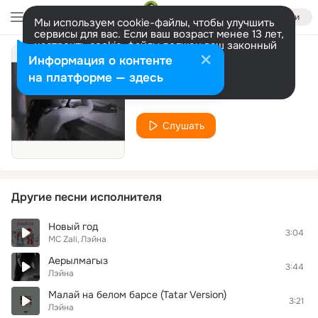
Войти
Мы используем cookie-файлы, чтобы улучшить
сервисы для вас. Если ваш возраст менее 13 лет,
настроить cookie-файлы должен ваш законный
представитель.
Больше информации
Информация о контенте
Обними ими
Разрешить все
Настроить
на платформе — здесь
Лэйна
Слушать
Другие песни исполнителя
Новый год
3:04
MC Zali
Лэйна
Аерылмагыз
3:44
Лэйна
Малай на белом барсе (Tatar Version)
3:21
Лэйна