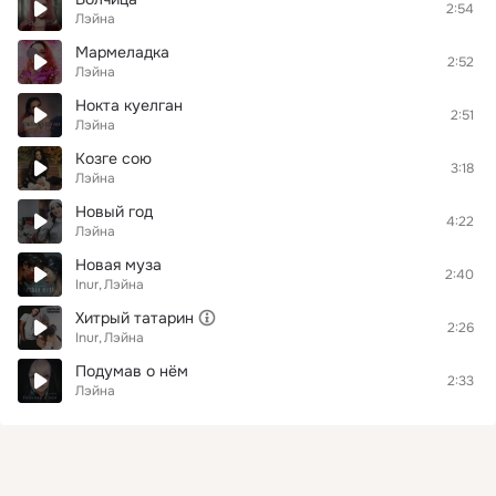
2:54
Лэйна
Мармеладка
2:52
Лэйна
Нокта куелган
2:51
Лэйна
Козге сою
3:18
Лэйна
Новый год
4:22
Лэйна
Новая муза
2:40
Inur
Лэйна
Хитрый татарин
2:26
Inur
Лэйна
Подумав о нём
2:33
Лэйна