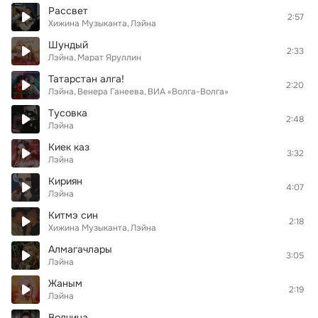
Рассвет
2:57
Хижина Музыканта
Лэйна
Шундый
2:33
Лэйна
Марат Яруллин
Татарстан алга!
2:20
Лэйна
Венера Ганеева
ВИА «Волга-Волга»
Тусовка
2:48
Лэйна
Киек каз
3:32
Лэйна
Кириян
4:07
Лэйна
Китмэ син
2:18
Хижина Музыканта
Лэйна
Алмагачлары
3:05
Лэйна
Жаным
2:19
Лэйна
Волчица