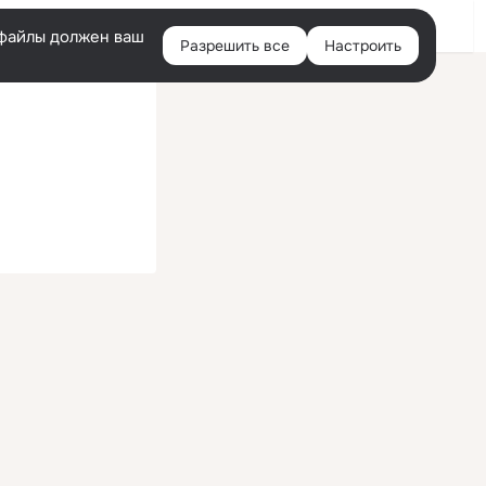
Войти
e-файлы должен ваш
Разрешить все
Настроить
Правая
колонка