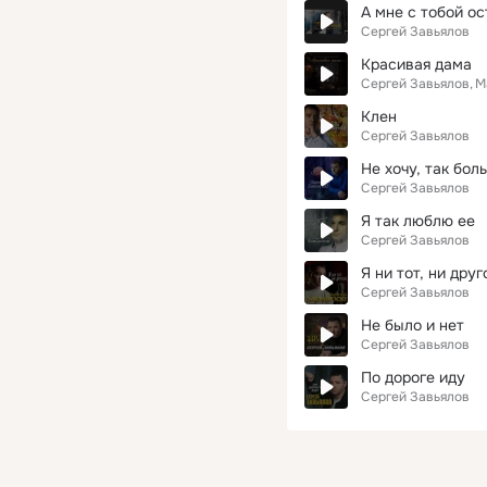
А мне с тобой ос
Сергей Завьялов
Красивая дама
Сергей Завьялов
М
Клен
Сергей Завьялов
Не хочу, так бол
Сергей Завьялов
Я так люблю ее
Сергей Завьялов
Я ни тот, ни друг
Сергей Завьялов
Не было и нет
Сергей Завьялов
По дороге иду
Сергей Завьялов