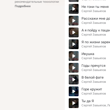
рекомендательные технологии
Подробнее
Не гони ты меня
Сергей Завьялов
Расскажи мне д
Сергей Завьялов
А я пойду к паца
Сергей Завьялов
Я по жизни заре
Сергей Завьялов
Ивушка
Сергей Завьялов
Годы прячутся
Сергей Завьялов
В белой фате
Сергей Завьялов
Горе кружит
Сергей Завьялов
Ты да Я
Сергей Завьялов
Л