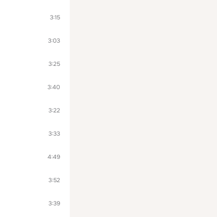
3:15
3:03
3:25
3:40
3:22
3:33
4:49
3:52
3:39