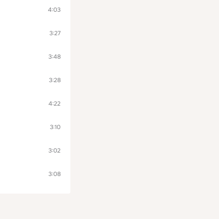
4:03
3:27
3:48
3:28
4:22
3:10
3:02
3:08