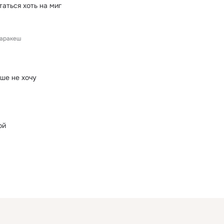
таться хоть на миг
аракеш
ьше не хочу
ой