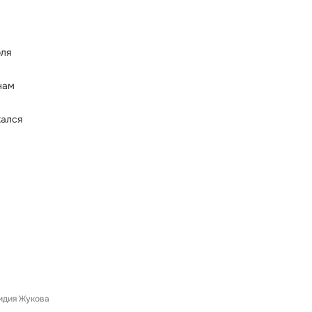
оля
нам
кался
идия Жукова