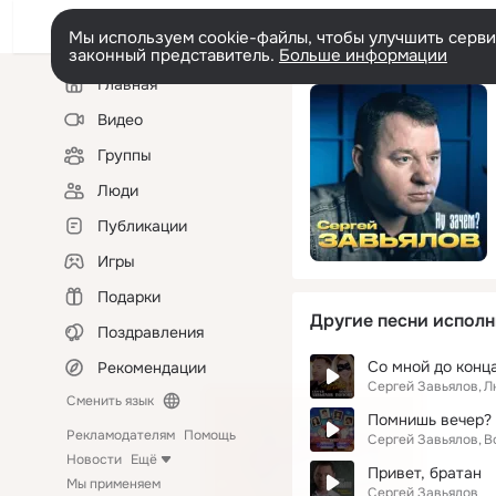
Мы используем cookie-файлы, чтобы улучшить сервис
законный представитель.
Больше информации
Левая
Главная
колонка
Видео
Группы
Люди
Публикации
Игры
Подарки
Другие песни исполн
Поздравления
Со мной до конц
Рекомендации
Сергей Завьялов
Л
Сменить язык
Помнишь вечер?
Рекламодателям
Помощь
Сергей Завьялов
В
Новости
Ещё
Привет, братан
Мы применяем
Сергей Завьялов