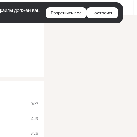
Войти
e-файлы должен ваш
Разрешить все
Настроить
Правая
колонка
3:27
4:13
3:26