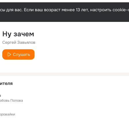
ы для вас. Если ваш возраст менее 13 лет, настроить cooki
Ну зачем
Сергей Завьялов
Слушать
ителя
а
юбовь Попова
оровайки