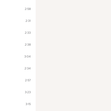
2:58
2:31
2:33
2:38
3:04
2:34
2:57
3:23
3:15