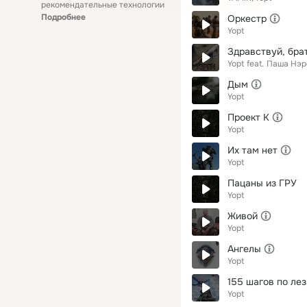
рекомендательные технологии
Подробнее
Оркестр
Yopt
Здравствуй, бра
Yopt
feat.
Паша Нэр
Дым
Yopt
Проект К
Yopt
Их там нет
Yopt
Пацаны из ГРУ
Yopt
Живой
Yopt
Ангелы
Yopt
155 шагов по ле
Yopt