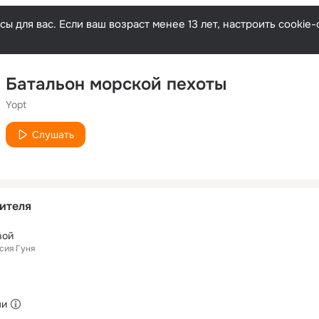
ы для вас. Если ваш возраст менее 13 лет, настроить cooki
Батальон морской пехоты
Yopt
Слушать
ителя
вой
сия Гуня
ми