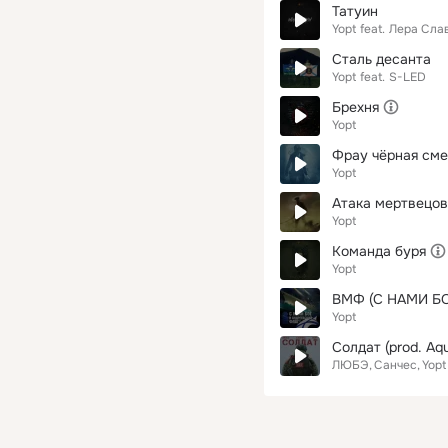
Татуин
Yopt
feat.
Лера Сла
Сталь десанта
Yopt
feat.
S-LED
Брехня
Yopt
Фрау чёрная сме
Yopt
Атака мертвецов
Yopt
Команда буря
Yopt
ВМФ (С НАМИ Б
Yopt
Солдат (prod. Aq
ЛЮБЭ
Санчес
Yopt