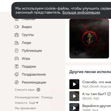
Мы используем cookie-файлы, чтобы улучшить сервис
законный представитель.
Больше информации
Левая
Главная
колонка
Видео
Группы
Люди
Публикации
Игры
Подарки
Другие песни исполн
Поздравления
Спасибо, что жи
Рекомендации
Yopt
QKooK
Анаста
Сменить язык
А ты там был?
Рекламодателям
Помощь
QKooK
Yopt
Новости
Ещё
Вернёмся други
Мы применяем
TAMIK
Yopt