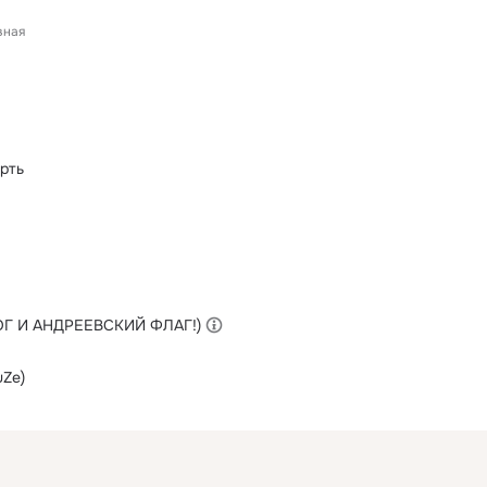
вная
рть
ОГ И АНДРЕЕВСКИЙ ФЛАГ!)
uZe)