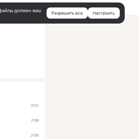
Войти
e-файлы должен ваш
Разрешить все
Настроить
Правая
колонка
3:03
2:59
2:08