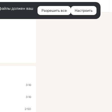
Войти
e-файлы должен ваш
Разрешить все
Настроить
Правая
колонка
3:16
3:16
2:50