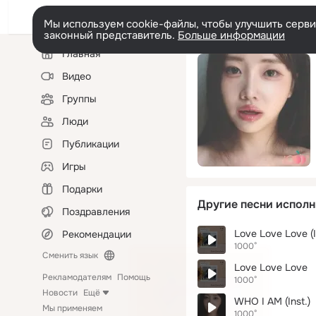
Мы используем cookie-файлы, чтобы улучшить сервис
законный представитель.
Больше информации
Левая
Главная
колонка
Видео
Группы
Люди
Публикации
Игры
Подарки
Другие песни исполн
Поздравления
Love Love Love (I
Рекомендации
1000°
Сменить язык
Love Love Love
Рекламодателям
Помощь
1000°
Новости
Ещё
WHO I AM (Inst.)
Мы применяем
1000°