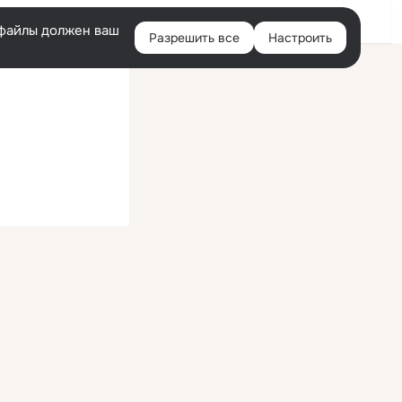
Войти
e-файлы должен ваш
Разрешить все
Настроить
Правая
колонка