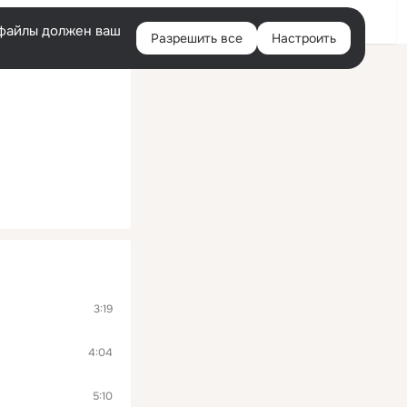
Войти
e-файлы должен ваш
Разрешить все
Настроить
Правая
колонка
3:19
4:04
5:10