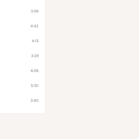
3:06
4:42
4:13
3:29
6:06
5:30
3:40