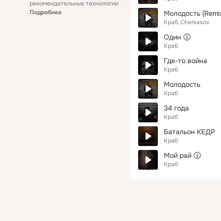
рекомендательные технологии
Подробнее
Молодость (Remi
Краб
Cherkasov
Один
Краб
Где-то война
Краб
Молодость
Краб
34 года
Краб
Батальон КЕДР
Краб
Мой рай
Краб