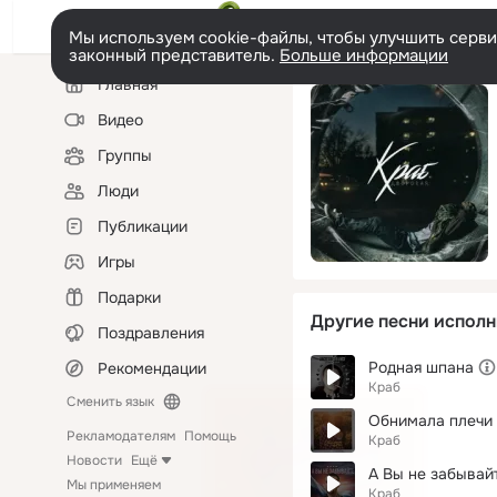
Мы используем cookie-файлы, чтобы улучшить сервис
законный представитель.
Больше информации
Левая
Главная
колонка
Видео
Группы
Люди
Публикации
Игры
Подарки
Другие песни исполн
Поздравления
Родная шпана
Рекомендации
Краб
Сменить язык
Обнимала плечи
Рекламодателям
Помощь
Краб
Новости
Ещё
А Вы не забывай
Мы применяем
Краб