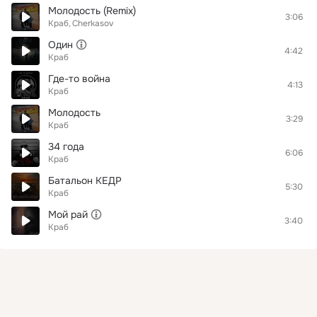
Молодость (Remix)
3:06
Краб
Cherkasov
Один
4:42
Краб
Где-то война
4:13
Краб
Молодость
3:29
Краб
34 года
6:06
Краб
Батальон КЕДР
5:30
Краб
Мой рай
3:40
Краб