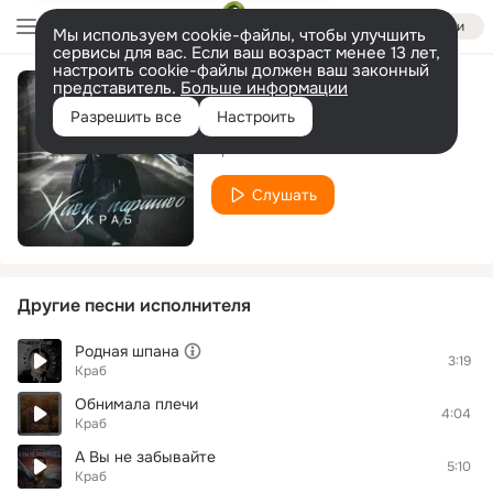
Войти
Мы используем cookie-файлы, чтобы улучшить
сервисы для вас. Если ваш возраст менее 13 лет,
настроить cookie-файлы должен ваш законный
представитель.
Больше информации
Я не известен
Разрешить все
Настроить
Краб
Слушать
Другие песни исполнителя
Родная шпана
3:19
Краб
Обнимала плечи
4:04
Краб
А Вы не забывайте
5:10
Краб