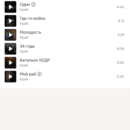
Один
4:42
Краб
Где-то война
4:13
Краб
Молодость
3:29
Краб
34 года
6:06
Краб
Батальон КЕДР
5:30
Краб
Мой рай
3:40
Краб