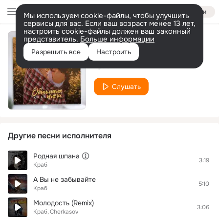
Войти
Мы используем cookie-файлы, чтобы улучшить
сервисы для вас. Если ваш возраст менее 13 лет,
настроить cookie-файлы должен ваш законный
представитель.
Больше информации
Обнимала плечи
Разрешить все
Настроить
Краб
Слушать
Другие песни исполнителя
Родная шпана
3:19
Краб
А Вы не забывайте
5:10
Краб
Молодость (Remix)
3:06
Краб
Cherkasov