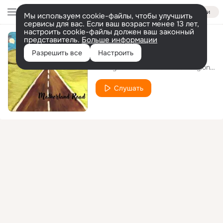
Войти
Мы используем cookie-файлы, чтобы улучшить
сервисы для вас. Если ваш возраст менее 13 лет,
настроить cookie-файлы должен ваш законный
представитель.
Больше информации
Motherland Road
Разрешить все
Настроить
Dmitry Ishekov & The Blues Religion
the
Слушать