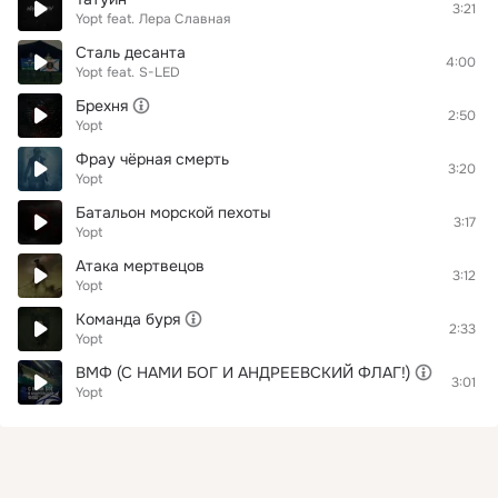
3:21
Yopt
feat.
Лера Славная
Сталь десанта
4:00
Yopt
feat.
S-LED
Брехня
2:50
Yopt
Фрау чёрная смерть
3:20
Yopt
Батальон морской пехоты
3:17
Yopt
Атака мертвецов
3:12
Yopt
Команда буря
2:33
Yopt
ВМФ (С НАМИ БОГ И АНДРЕЕВСКИЙ ФЛАГ!)
3:01
Yopt