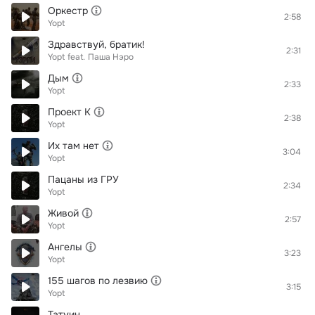
Оркестр
2:58
Yopt
Здравствуй, братик!
2:31
Yopt
feat.
Паша Нэро
Дым
2:33
Yopt
Проект К
2:38
Yopt
Их там нет
3:04
Yopt
Пацаны из ГРУ
2:34
Yopt
Живой
2:57
Yopt
Ангелы
3:23
Yopt
155 шагов по лезвию
3:15
Yopt
Татуин