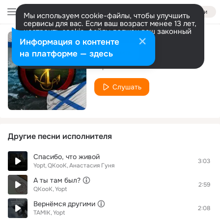
Войти
Мы используем cookie-файлы, чтобы улучшить
сервисы для вас. Если ваш возраст менее 13 лет,
настроить cookie-файлы должен ваш законный
представитель.
Больше информации
Информация о контенте
После нас
Разрешить все
Настроить
на платформе — здесь
Yopt
Слушать
Другие песни исполнителя
Спасибо, что живой
3:03
Yopt
QKooK
Анастасия Гуня
А ты там был?
2:59
QKooK
Yopt
Вернёмся другими
2:08
TAMIK
Yopt