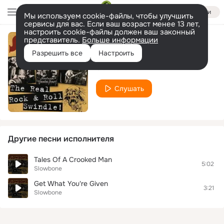
Войти
Мы используем cookie-файлы, чтобы улучшить
сервисы для вас. Если ваш возраст менее 13 лет,
настроить cookie-файлы должен ваш законный
представитель.
Больше информации
I'd Rather Die First
Разрешить все
Настроить
Slowbone
Слушать
Другие песни исполнителя
Tales Of A Crooked Man
5:02
Slowbone
Get What You're Given
3:21
Slowbone